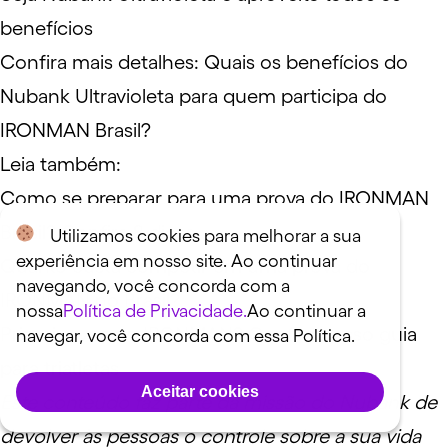
benefícios
Confira mais detalhes:
Quais os benefícios do
Nubank Ultravioleta para quem participa do
IRONMAN Brasil?
Leia também:
Como se preparar para uma prova do IRONMAN
Brasil? Confira 8 dicas
Utilizamos cookies para melhorar a sua
experiência em nosso site. Ao continuar
Quanto custa competir em uma prova do
navegando, você concorda com a
IRONMAN no Brasil?
nossa
Política de Privacidade.
Ao continuar a
Primeira vez no IRONMAN? Confira nosso guia
navegar, você concorda com essa Política.
para triatletas
Aceitar cookies
Este conteúdo faz parte da missão do Nubank de
devolver às pessoas o controle sobre a sua vida