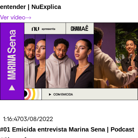
entender | NuExplica
Ver vídeo
Duração do vídeo
1:16:47
Data do vídeo
03/08/2022
Link externo para o vídeo
#01 Emicida entrevista Marina Sena | Podcast