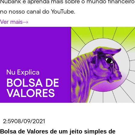
Nubank e aprenda mais sobre o mundo financeiro
no nosso canal do YouTube.
Ver mais
Duração do vídeo
2:59
Data do vídeo
08/09/2021
Link externo para o vídeo
Bolsa de Valores de um jeito simples de