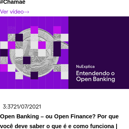
#Chamaê
Ver vídeo
Duração do vídeo
3:37
Data do vídeo
21/07/2021
Link externo para o vídeo
Open Banking – ou Open Finance? Por que
você deve saber o que é e como funciona |