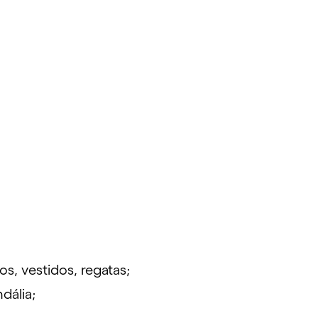
, vestidos, regatas;
dália;